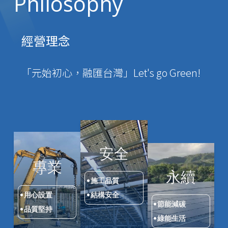
Philosophy
經營理念
「元始初心，融匯台灣」Let's go Green!
安全
專業
永續
施工品質
結構安全
用心設置
節能減碳
品質堅持
綠能生活